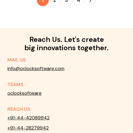
1
2
3
4
Reach Us. Let's create
big innovations together.
MAIL US
info@oclocksoftware.com
TEAMS
oclocksoftware
REACH US
+91-44-42089942
+91-44-28279942